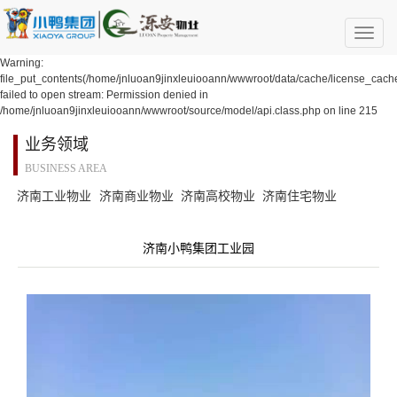
Warning:
file_put_contents(/home/jnluoan9jinxleuiooann/wwwroot/data/cache/license_cach
failed to open stream: Permission denied in
/home/jnluoan9jinxleuiooann/wwwroot/source/model/api.class.php on line 215
业务领域
BUSINESS AREA
济南工业物业
济南商业物业
济南高校物业
济南住宅物业
济南小鸭集团工业园